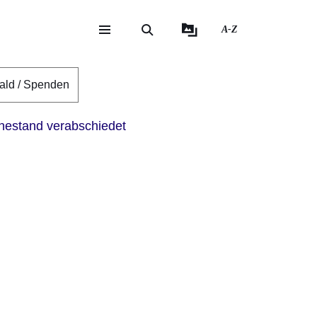
A-Z
eite
ite
ald / Spenden
hestand verabschiedet