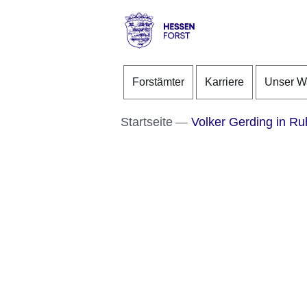
Direkt zum Kopf der S
Direkt zum Inhalt
Direkt zum Fuß der Se
Hessen
-
Forstämter
Karriere
Unser W
Forst
Startseite
Volker Gerding in Ru