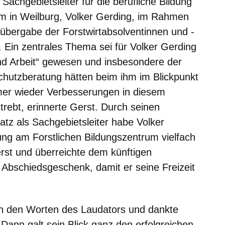
Sachgebietsleiter für die berufliche Bildung
um in Weilburg, Volker Gerding, im Rahmen
sübergabe der Forstwirtabsolventinnen und -
 Ein zentrales Thema sei für Volker Gerding
d Arbeit“ gewesen und insbesondere der
schutzberatung hätten beim ihm im Blickpunkt
er wieder Verbesserungen in diesem
trebt, erinnerte Gerst. Durch seinen
satz als Sachgebietsleiter habe Volker
ung am Forstlichen Bildungszentrum vielfach
erst und überreichte dem künftigen
 Abschiedsgeschenk, damit er seine Freizeit
on den Worten des Laudators und dankte
Dann galt sein Blick ganz den erfolgreichen