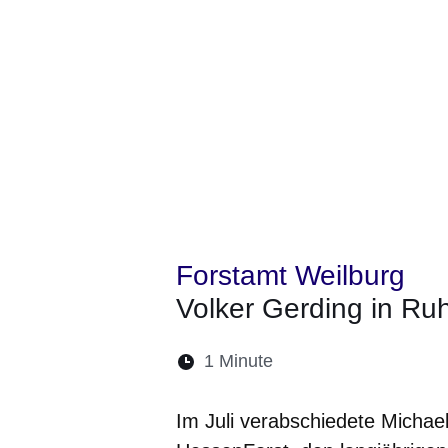
Forstamt Weilburg
Volker Gerding in Ru
Lesedauer:
1 Minute
Öffnet sich in einem 
Öffnet sich in e
Öffnet sich
Öffnet 
Öf
Im Juli verabschiedete Michael