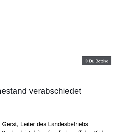
© Dr. Bötting
hestand verabschiedet
neuen Fenster
inem neuen Fenster
 in einem neuen Fenster
sich in einem neuen Fenster
fnet sich in einem neuen Fenster
 Gerst, Leiter des Landesbetriebs