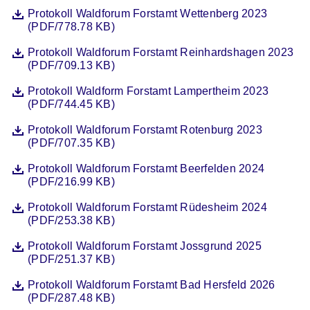
Datei
Öffnet sich in einem neuen Fenster
Protokoll Waldforum Forstamt Wettenberg 2023
(PDF/778.78 KB)
Datei
Öffnet sich in einem neuen Fenster
Protokoll Waldforum Forstamt Reinhardshagen 2023
(PDF/709.13 KB)
Datei
Öffnet sich in einem neuen Fenster
Protokoll Waldform Forstamt Lampertheim 2023
(PDF/744.45 KB)
Datei
Öffnet sich in einem neuen Fenster
Protokoll Waldforum Forstamt Rotenburg 2023
(PDF/707.35 KB)
Datei
Öffnet sich in einem neuen Fenster
Protokoll Waldforum Forstamt Beerfelden 2024
(PDF/216.99 KB)
Datei
Öffnet sich in einem neuen Fenster
Protokoll Waldforum Forstamt Rüdesheim 2024
(PDF/253.38 KB)
Datei
Öffnet sich in einem neuen Fenster
Protokoll Waldforum Forstamt Jossgrund 2025
(PDF/251.37 KB)
Datei
Öffnet sich in einem neuen Fenster
Protokoll Waldforum Forstamt Bad Hersfeld 2026
(PDF/287.48 KB)