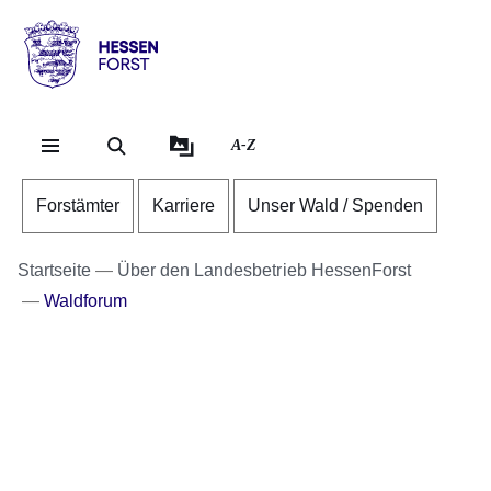
Direkt zum Kopf der Se
Direkt zum Inhalt
Direkt zum Fuß der Sei
Hessen
-
Forst
A-Z
Forstämter
Karriere
Unser Wald / Spenden
Startseite
Über den Landesbetrieb HessenForst
Waldforum