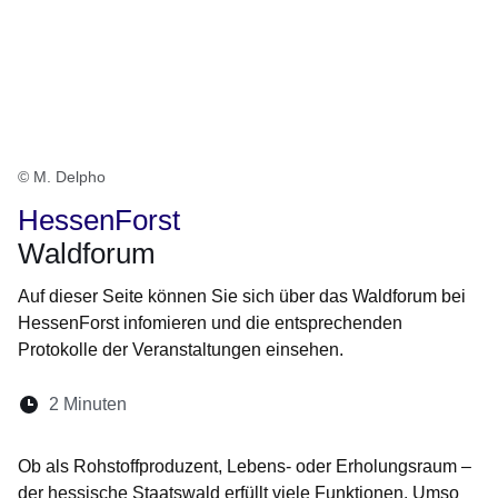
© M. Delpho
HessenForst
Waldforum
Auf dieser Seite können Sie sich über das Waldforum bei
HessenForst infomieren und die entsprechenden
Protokolle der Veranstaltungen einsehen.
Lesedauer:
2 Minuten
Öffnet sich in einem neuen Fenster
Öffnet sich in einem neuen Fenster
Öffnet sich in einem neuen Fenste
Öffnet sich in einem neuen Fe
Öffnet sich in einem neu
Ob als Rohstoffproduzent, Lebens- oder Erholungsraum –
der hessische Staatswald erfüllt viele Funktionen. Umso