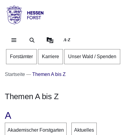
Direkt zum Kopf der Se
Direkt zum Inhalt
Direkt zum Fuß der Sei
Hessen
-
Forst
A-Z
Forstämter
Karriere
Unser Wald / Spenden
Startseite
Themen A bis Z
Themen A bis Z
A
Akademischer Forstgarten
Aktuelles