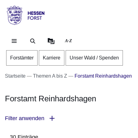
Direkt zum Kopf der Se
Direkt zum Inhalt
Direkt zum Fuß der Sei
Hessen
-
Forst
A-Z
Forstämter
Karriere
Unser Wald / Spenden
Startseite
Themen A bis Z
Forstamt Reinhardshagen
Forstamt Reinhardshagen
Filter anwenden
30 Einträge