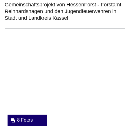
Gemeinschaftsprojekt von HessenForst - Forstamt
Reinhardshagen und den Jugendfeuerwehren in
Stadt und Landkreis Kassel
Bildergalerie:8
Fotos:Öffnet
eine
Lightbox:
8 Fotos