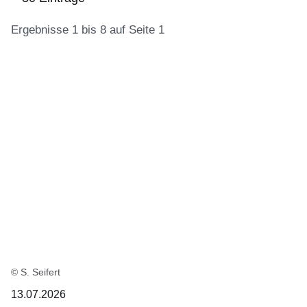
Ergebnisse 1 bis 8 auf Seite 1
:30
Ergebnisse:Ergebnisse
1
bis
8
auf
Seite
1
© S. Seifert
13.07.2026