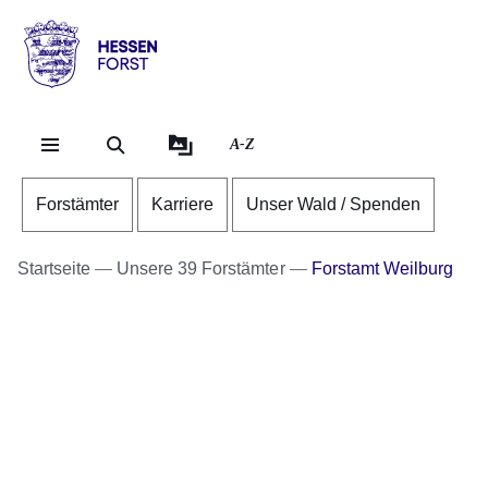
Direkt zum Kopf der Se
Direkt zum Inhalt
Direkt zum Fuß der Sei
Hessen
-
Forst
A-Z
Forstämter
Karriere
Unser Wald / Spenden
Startseite
Unsere 39 Forstämter
Forstamt Weilburg