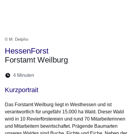
© M. Delpho
HessenForst
Forstamt Weilburg
Lesedauer:
4 Minuten
Öffnet sich in einem neuen Fenster
Öffnet sich in einem neuen Fenster
Öffnet sich in einem neuen Fenste
Öffnet sich in einem neuen Fe
Öffnet sich in einem neu
Kurzportrait
Das Forstamt Weilburg liegt in Westhessen und ist
verantwortlich für ungefähr 15.000 ha Wald. Dieser Wald
wird in 10 Revierförstereien und rund 70 Mitarbeiterinnen
und Mitarbeitern bewirtschaftet. Prägende Baumarten
unseres Waldes sind Buche, Fichte und Eiche. Neben der