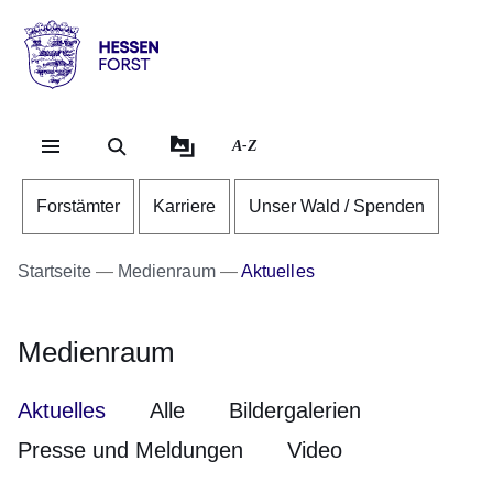
Direkt zum Kopf der Se
Direkt zum Inhalt
Direkt zum Fuß der Sei
Hessen
-
Forst
A-Z
Forstämter
Karriere
Unser Wald / Spenden
Startseite
Medienraum
Aktuelles
Medienraum
Medienraum
Aktuelles
Alle
Bildergalerien
Presse und Meldungen
Video