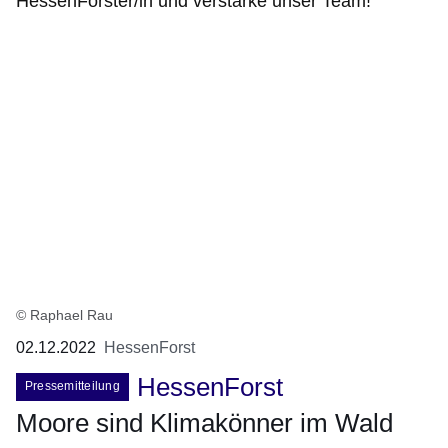
HessenFörster/in und verstärke unser Team!
© Raphael Rau
02.12.2022
HessenForst
HessenForst
Pressemitteilung
Moore sind Klimakönner im Wald