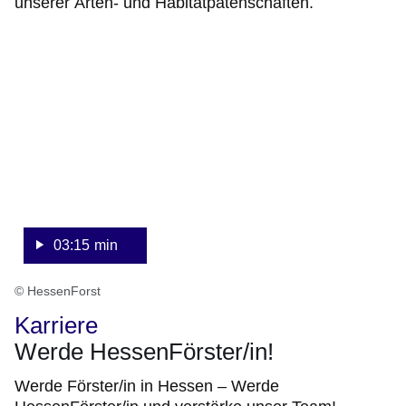
unserer Arten- und Habitatpatenschaften.
:Video:Dauer:
3
Minuten,
15
Sekunden
03:15 min
© HessenForst
Karriere
Werde HessenFörster/in!
Werde Förster/in in Hessen – Werde