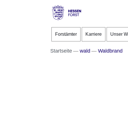
Direkt zum Kopf der S
Direkt zum Inhalt
Direkt zum Fuß der Se
Hessen
-
Forstämter
Karriere
Unser W
Forst
Startseite
wald
Waldbrand