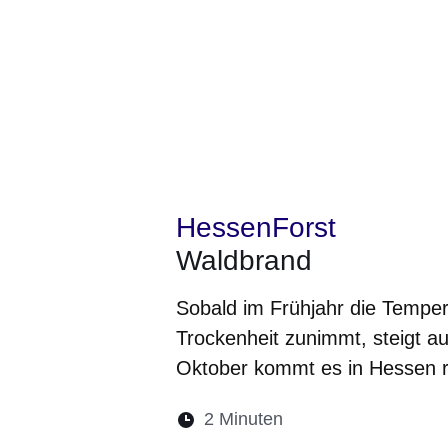
HessenForst
Waldbrand
Sobald im Frühjahr die Tempera
Trockenheit zunimmt, steigt a
Oktober kommt es in Hessen 
Lesedauer:
2 Minuten
Öffnet sich in eine
Öffnet sich in 
Öffnet sic
Öffnet
Ö