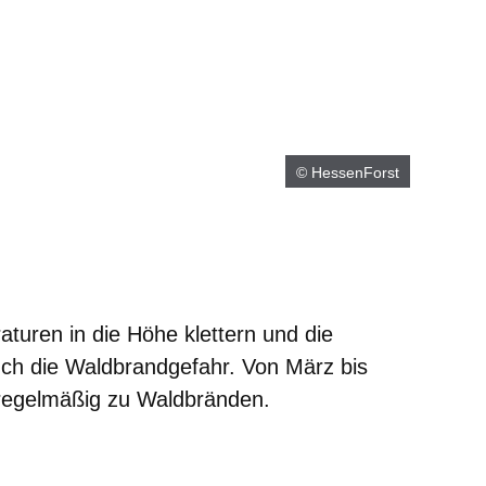
© HessenForst
turen in die Höhe klettern und die
uch die Waldbrandgefahr. Von März bis
regelmäßig zu Waldbränden.
m neuen Fenster
einem neuen Fenster
h in einem neuen Fenster
 sich in einem neuen Fenster
ffnet sich in einem neuen Fenster