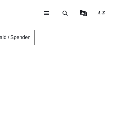
A-Z
eite
ite
ald / Spenden