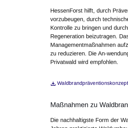
HessenForst hilft, durch Pr
vorzubeugen, durch technisch
Kontrolle zu bringen und durc
Regeneration beizutragen. Das
Managementmaßnahmen aufzeig
zu reduzieren. Die An-wendun
Privatwald wird empfohlen.
Öffnet sich in einem neuen Fenst
Waldbrandpräventionskonzep
Datei
Maßnahmen zu Waldbrand
Die nachhaltigste Form der Wal