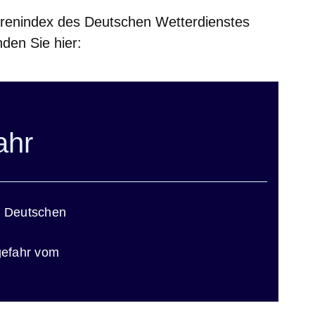
renindex des Deutschen Wetterdienstes
nden Sie hier:
ahr
ster
s Deutschen
ster
gefahr vom