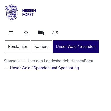
Direkt zum Kopf der Se
Direkt zum Inhalt
Direkt zum Fuß der Sei
Hessen
-
Forst
A-Z
Forstämter
Karriere
Unser Wald / Spenden
Startseite
Über den Landesbetrieb HessenForst
Unser Wald / Spenden und Sponsoring