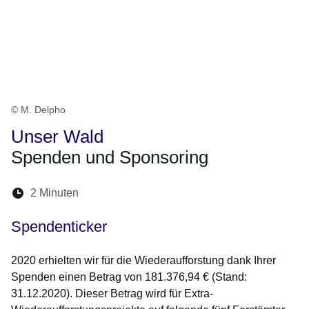
© M. Delpho
Unser Wald
Spenden und Sponsoring
Lesedauer:
2 Minuten
Öffnet sich in einem neuen Fenster
Öffnet sich in einem neuen Fenster
Öffnet sich in einem neuen Fenste
Öffnet sich in einem neuen Fe
Öffnet sich in einem neu
Spendenticker
2020 erhielten wir für die Wiederaufforstung dank Ihrer
Spenden einen Betrag von
181.376,94 €
(Stand:
31.12.2020). Dieser Betrag wird für Extra-