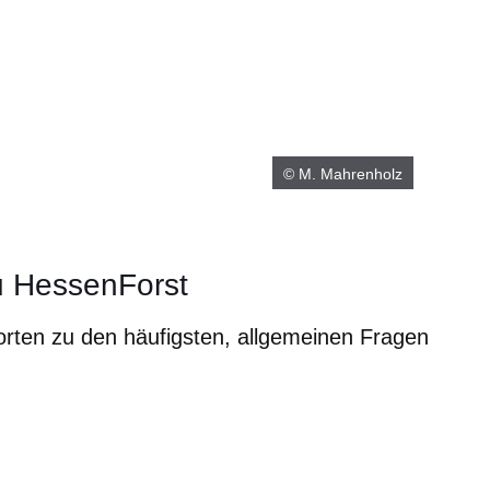
© M. Mahrenholz
u HessenForst
orten zu den häufigsten, allgemeinen Fragen
m neuen Fenster
einem neuen Fenster
h in einem neuen Fenster
 sich in einem neuen Fenster
ffnet sich in einem neuen Fenster