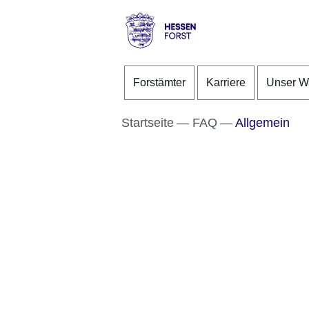
Direkt zum Kopf der S
Direkt zum Inhalt
Direkt zum Fuß der Se
Hessen
-
Forstämter
Karriere
Unser W
Forst
Startseite
FAQ
Allgemein