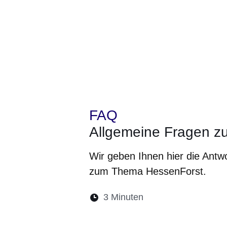
FAQ
Allgemeine Fragen z
Wir geben Ihnen hier die Antw
zum Thema HessenForst.
Lesedauer:
3 Minuten
Öffnet sich in eine
Öffnet sich in 
Öffnet sic
Öffnet
Ö