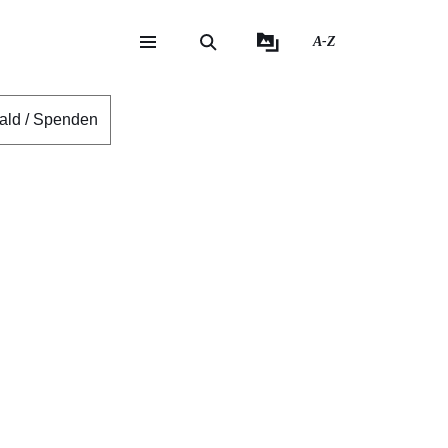
A-Z
eite
ite
ald / Spenden