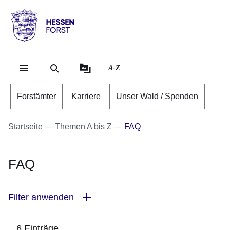
Direkt zum Kopf der Se
Direkt zum Inhalt
Direkt zum Fuß der Sei
Hessen
-
Forst
A-Z
Forstämter
Karriere
Unser Wald / Spenden
Startseite
Themen A bis Z
FAQ
FAQ
Filter anwenden
6 Einträge