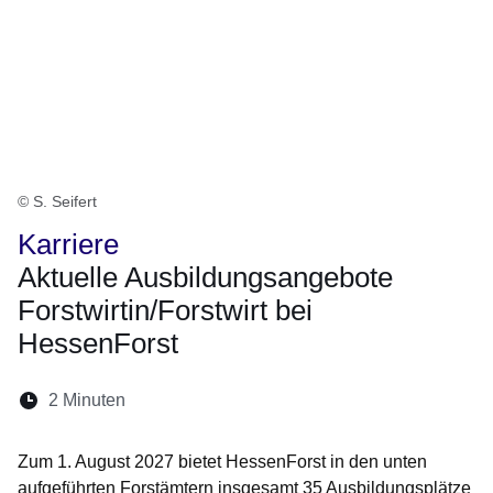
© S. Seifert
Karriere
Aktuelle Ausbildungsangebote
Forstwirtin/Forstwirt bei
HessenForst
Lesedauer:
2 Minuten
Öffnet sich in einem neuen Fenster
Öffnet sich in einem neuen Fenster
Öffnet sich in einem neuen Fenste
Öffnet sich in einem neuen Fe
Öffnet sich in einem neu
Zum 1. August 2027 bietet HessenForst in den unten
aufgeführten Forstämtern insgesamt 35 Ausbildungsplätze