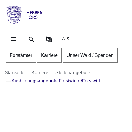
Direkt zum Kopf der S
Direkt zum Inhalt
Direkt zum Fuß der Se
Hessen
-
Forst
A-Z
Forstämter
Karriere
Unser Wald / Spenden
Startseite
Karriere
Stellenangebote
Ausbildungsangebote Forstwirtin/Forstwirt