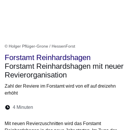
© Holger Pflüger-Grone / HessenForst
Forstamt Reinhardshagen
Forstamt Reinhardshagen mit neuer
Revierorganisation
Zahl der Reviere im Forstamt wird von elf auf dreizehn
erhöht
Lesedauer:
4 Minuten
Öffnet sich in einem neuen Fenster
Öffnet sich in einem neuen Fenster
Öffnet sich in einem neuen Fenste
Öffnet sich in einem neuen Fe
Öffnet sich in einem neu
Mit neuen Revierzuschnitten wird das Forstamt