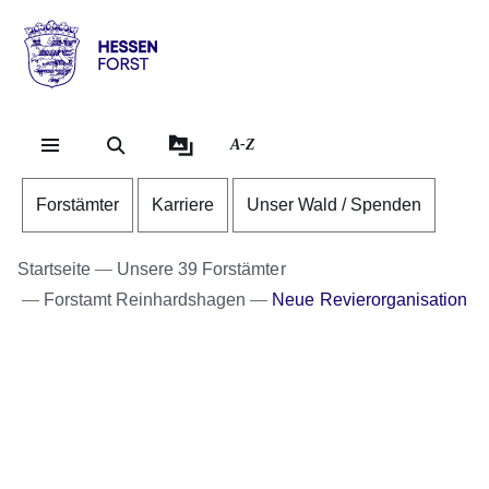
Direkt zum Kopf der Se
Direkt zum Inhalt
Direkt zum Fuß der Sei
Hessen
-
Forst
A-Z
Forstämter
Karriere
Unser Wald / Spenden
Startseite
Unsere 39 Forstämter
Forstamt Reinhardshagen
Neue Revierorganisation