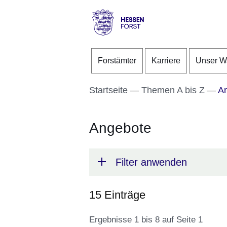
Direkt zum Kopf der S
Direkt zum Inhalt
Direkt zum Fuß der Se
Hessen
-
Forstämter
Karriere
Unser W
Forst
Startseite
Themen A bis Z
An
Angebote
Filter anwenden
15 Einträge
Ergebnisse 1 bis 8 auf Seite 1