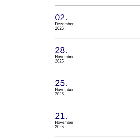
05.
Dezember
02.
2025)
Dezember
(Termin:
2025
02.
Dezember
28.
2025)
November
(Termin:
2025
28.
November
25.
2025)
November
(Termin:
2025
25.
November
21.
2025)
November
(Termin:
2025
21.