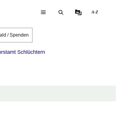
A-Z
eite
ite
ald / Spenden
rstamt Schlüchtern