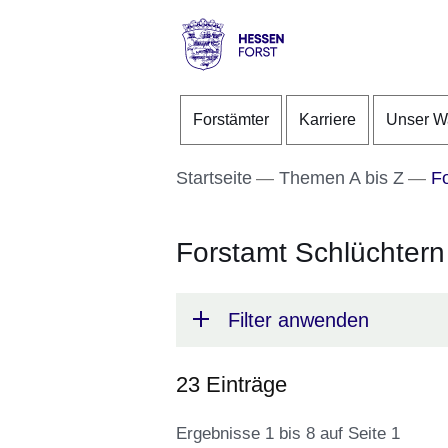
Direkt zum Kopf der S
Direkt zum Inhalt
Direkt zum Fuß der Se
Hessen
-
Forstämter
Karriere
Unser W
Forst
Startseite
Themen A bis Z
Fo
Forstamt Schlüchtern
Filter anwenden
23 Einträge
Ergebnisse 1 bis 8 auf Seite 1