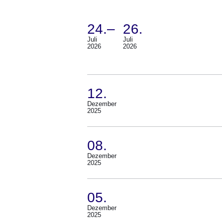
24.
–
26.
:23
Juli
Juli
(Termin:
Ergebnisse:Ergebnisse
2026
2026
24.
1
Juli
bis
2026
8
12.
Bis
auf
Dezember
(Termin:
2025
26.
Seite
12.
Juli
1
Dezember
08.
2026)
2025)
Dezember
(Termin:
2025
08.
Dezember
05.
2025)
Dezember
(Termin:
2025