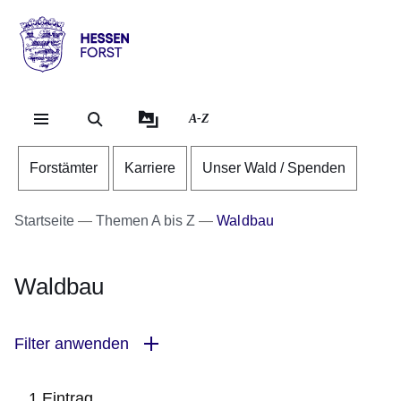
Direkt zum Kopf der Se
Direkt zum Inhalt
Direkt zum Fuß der Sei
Hessen
-
Forst
A-Z
Forstämter
Karriere
Unser Wald / Spenden
Startseite
Themen A bis Z
Waldbau
Waldbau
Filter anwenden
1 Eintrag