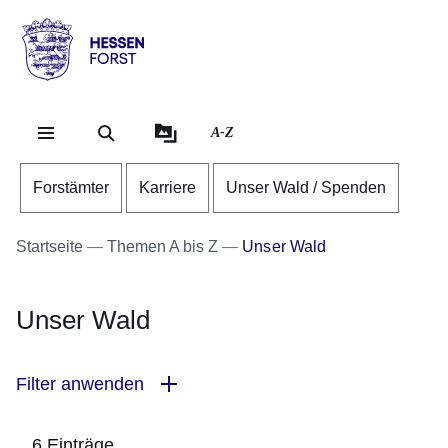
Direkt zum Kopf der Se
Direkt zum Inhalt
Direkt zum Fuß der Sei
Hessen
-
Forst
A-Z
Forstämter
Karriere
Unser Wald / Spenden
Startseite
Themen A bis Z
Unser Wald
Unser Wald
Filter anwenden
6 Einträge