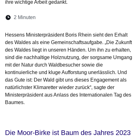
ihre wichtige Arbeit gedankt.
Lesedauer:
2 Minuten
Öffnet sich in einem neuen Fenster
Öffnet sich in einem neuen Fenster
Öffnet sich in einem neuen Fenste
Öffnet sich in einem neuen Fe
Öffnet sich in einem neu
Hessens Ministerpräsident Boris Rhein sieht den Erhalt
des Waldes als eine Gemeinschaftsaufgabe. „Die Zukunft
des Waldes liegt in unseren Händen. Um ihn zu erhalten,
sind die nachhaltige Holznutzung, der sorgsame Umgang
mit der Natur durch Waldbesucher sowie die
kontinuierliche und kluge Aufforstung unerlässlich. Und
das Gute ist: Der Wald gibt uns dieses Engagement als
natürlichster Klimaretter wieder zurück“, sagte der
Ministerpräsident aus Anlass des Internationalen Tag des
Baumes.
Die Moor-Birke ist Baum des Jahres 2023