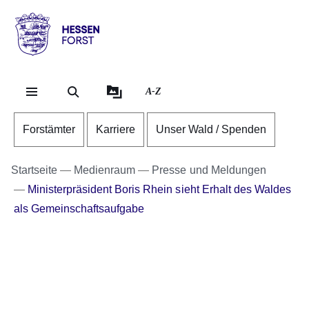
Direkt zum Kopf der Se
Direkt zum Inhalt
Direkt zum Fuß der Sei
Hessen
-
Forst
A-Z
Forstämter
Karriere
Unser Wald / Spenden
Startseite
Medienraum
Presse und Meldungen
Ministerpräsident Boris Rhein sieht Erhalt des Waldes
als Gemeinschaftsaufgabe