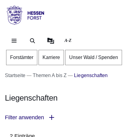
Direkt zum Kopf der Se
Direkt zum Inhalt
Direkt zum Fuß der Sei
Hessen
-
Forst
A-Z
Forstämter
Karriere
Unser Wald / Spenden
Startseite
Themen A bis Z
Liegenschaften
Liegenschaften
Filter anwenden
2 Einträge