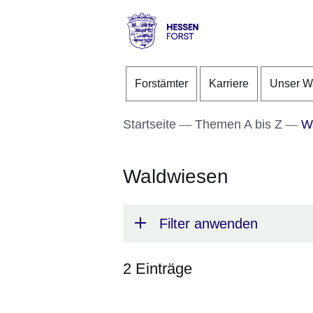
Direkt zum Kopf der S
Direkt zum Inhalt
Direkt zum Fuß der Se
Hessen
-
Forstämter
Karriere
Unser W
Forst
Startseite
Themen A bis Z
Wa
Waldwiesen
Filter anwenden
2 Einträge