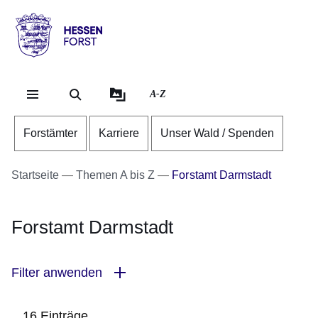
Direkt zum Kopf der Se
Direkt zum Inhalt
Direkt zum Fuß der Sei
Hessen
-
Forst
A-Z
Forstämter
Karriere
Unser Wald / Spenden
Startseite
Themen A bis Z
Forstamt Darmstadt
Forstamt Darmstadt
Filter anwenden
16 Einträge