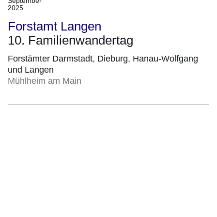
September
2025
21.
September
Forstamt Langen
2025)
10. Familienwandertag
Forstämter Darmstadt, Dieburg, Hanau-Wolfgang
und Langen
Mühlheim am Main