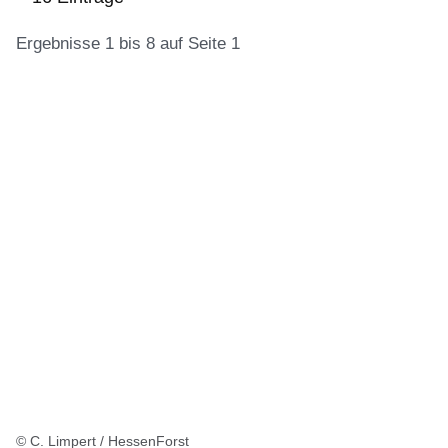
Ergebnisse 1 bis 8 auf Seite 1
:16
Ergebnisse:Ergebnisse
1
bis
8
auf
Seite
1
© C. Limpert / HessenForst