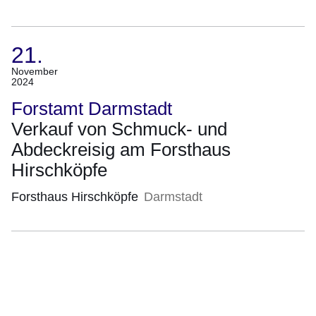
21.
(Termin:
November
2024
21.
November
Forstamt Darmstadt
2024)
Verkauf von Schmuck- und
Abdeckreisig am Forsthaus
Hirschköpfe
Forsthaus Hirschköpfe
Darmstadt