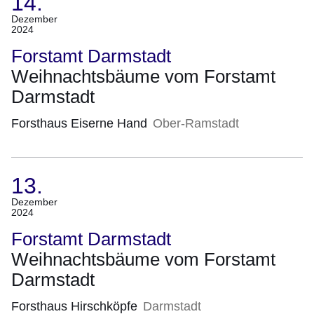
14.
(Termin:
Dezember
2024
14.
Dezember
Forstamt Darmstadt
2024)
Weihnachtsbäume vom Forstamt
Darmstadt
Forsthaus Eiserne Hand
Ober-Ramstadt
13.
(Termin:
Dezember
2024
13.
Dezember
Forstamt Darmstadt
2024)
Weihnachtsbäume vom Forstamt
Darmstadt
Forsthaus Hirschköpfe
Darmstadt