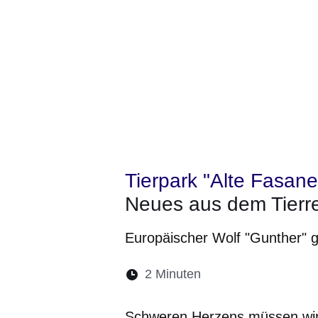
Tierpark "Alte Fasane
Neues aus dem Tierr
Europäischer Wolf "Gunther" 
Lesedauer:
2 Minuten
Öffnet sich in eine
Öffnet sich in 
Öffnet sic
Öffnet
Ö
Schweren Herzens müssen wir