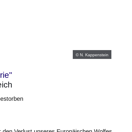
© N. Kappenstein
rie"
eich
gestorben
m neuen Fenster
einem neuen Fenster
h in einem neuen Fenster
 sich in einem neuen Fenster
ffnet sich in einem neuen Fenster
 den Verlust unseres Europäischen Wolfes