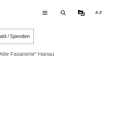
A-Z
eite
ite
ald / Spenden
"Alte Fasanerie" Hanau