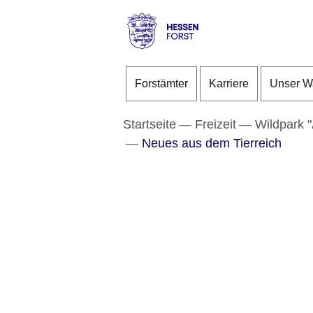
Direkt zum Kopf der S
Direkt zum Inhalt
Direkt zum Fuß der Se
Hessen
-
Forstämter
Karriere
Unser W
Forst
Startseite
Freizeit
Wildpark 
Neues aus dem Tierreich