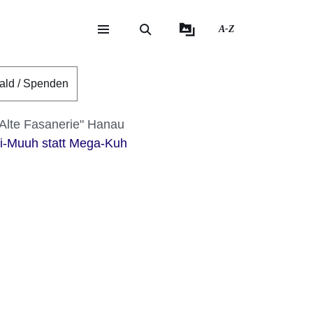
A-Z
eite
ite
ald / Spenden
"Alte Fasanerie" Hanau
ni-Muuh statt Mega-Kuh