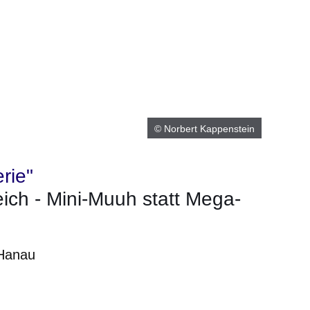
© Norbert Kappenstein
rie"
ich - Mini-Muuh statt Mega-
 Hanau
er
Fenster
euen Fenster
em neuen Fenster