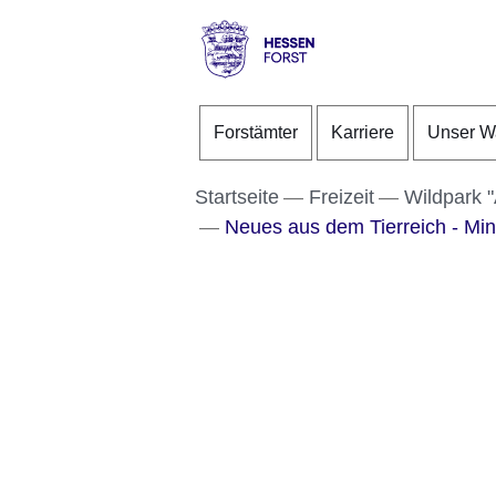
Direkt zum Kopf der S
Direkt zum Inhalt
Direkt zum Fuß der Se
Hessen
-
Forstämter
Karriere
Unser W
Forst
Startseite
Freizeit
Wildpark 
Neues aus dem Tierreich - Mi