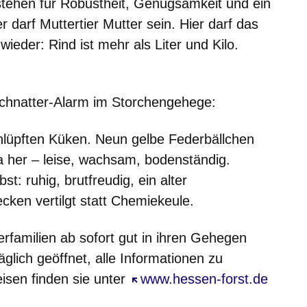
stehen für Robustheit, Genügsamkeit und ein
 darf Muttertier Mutter sein. Hier darf das
wieder: Rind ist mehr als Liter und Kilo.
hnatter-Alarm im Storchengehege:
lüpften Küken. Neun gelbe Federbällchen
 her – leise, wachsam, bodenständig.
t: ruhig, brutfreudig, ein alter
cken vertilgt statt Chemiekeule.
rfamilien ab sofort gut in ihren Gehegen
äglich geöffnet, alle Informationen zu
eisen finden sie unter
Öffnet sich in einem neuen F
www.hessen-forst.de