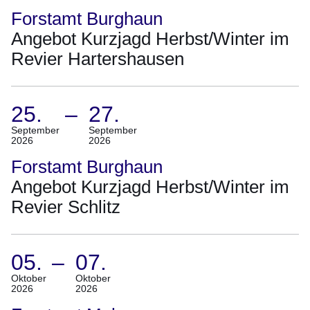
September
Forstamt Burghaun
2026
Angebot Kurzjagd Herbst/Winter im
Bis
Revier Hartershausen
27.
September
2026)
25.
–
27.
(Termin:
September
September
2026
2026
25.
September
Forstamt Burghaun
2026
Angebot Kurzjagd Herbst/Winter im
Bis
Revier Schlitz
27.
September
2026)
05.
–
07.
(Termin:
Oktober
Oktober
2026
2026
05.
Oktober