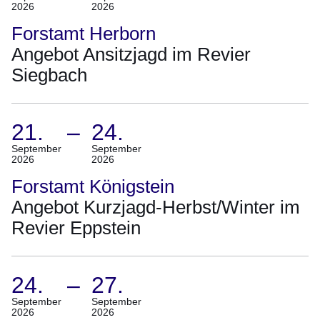
2026
2026
Ergebnisse:Ergebnisse
18.
21
September
Forstamt Herborn
bis
2026
Angebot Ansitzjagd im Revier
30
Bis
Siegbach
auf
20.
Seite
September
3
2026)
21.
–
24.
(Termin:
September
September
2026
2026
21.
September
Forstamt Königstein
2026
Angebot Kurzjagd-Herbst/Winter im
Bis
Revier Eppstein
24.
September
2026)
24.
–
27.
(Termin:
September
September
2026
2026
24.