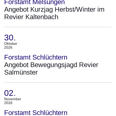
Forstamt Melsungen
2026
Angebot Kurzjag Herbst/Winter im
Bis
Revier Kaltenbach
07.
Oktober
2026)
30.
(Termin:
Oktober
2026
30.
Oktober
Forstamt Schlüchtern
2026)
Angebot Bewegungsjagd Revier
Salmünster
02.
(Termin:
November
2026
02.
November
Forstamt Schlüchtern