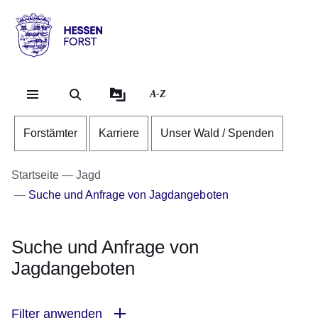
Direkt zum Kopf der Se
Direkt zum Inhalt
Direkt zum Fuß der Sei
Hessen
-
Forst
A-Z
Forstämter
Karriere
Unser Wald / Spenden
Startseite
Jagd
Suche und Anfrage von Jagdangeboten
Suche und Anfrage von
Jagdangeboten
Filter anwenden