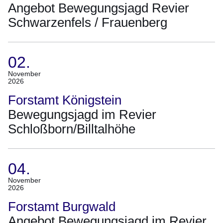
2026)
Angebot Bewegungsjagd Revier
Schwarzenfels / Frauenberg
02.
(Termin:
November
2026
02.
November
Forstamt Königstein
2026)
Bewegungsjagd im Revier
Schloßborn/Billtalhöhe
04.
(Termin:
November
2026
04.
November
Forstamt Burgwald
2026)
Angebot Bewegungsjagd im Revier