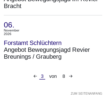
Bracht
06.
(Termin:
November
2026
06.
November
Forstamt Schlüchtern
2026)
Angebot Bewegungsjagd Revier
Breunings / Grauberg
Vorherige
Nächste
Aktuelle
3
von
8
Seite
Seite
Seite
ZUM SEITENANFANG