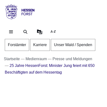
Direkt zum Kopf der Se
Direkt zum Inhalt
Direkt zum Fuß der Sei
Hessen
-
Forst
A-Z
Forstämter
Karriere
Unser Wald / Spenden
Startseite
Medienraum
Presse und Meldungen
25 Jahre HessenForst: Minister Jung feiert mit 650
Beschäftigten auf dem Hessentag