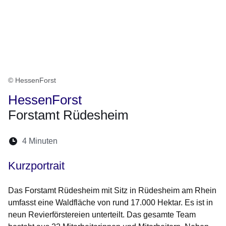
© HessenForst
HessenForst
Forstamt Rüdesheim
Lesedauer:
4 Minuten
Öffnet sich in einem neuen Fenster
Öffnet sich in einem neuen Fenster
Öffnet sich in einem neuen Fenste
Öffnet sich in einem neuen Fe
Öffnet sich in einem neu
Kurzportrait
Das Forstamt Rüdesheim mit Sitz in Rüdesheim am Rhein
umfasst eine Waldfläche von rund 17.000 Hektar. Es ist in
neun Revierförstereien unterteilt. Das gesamte Team