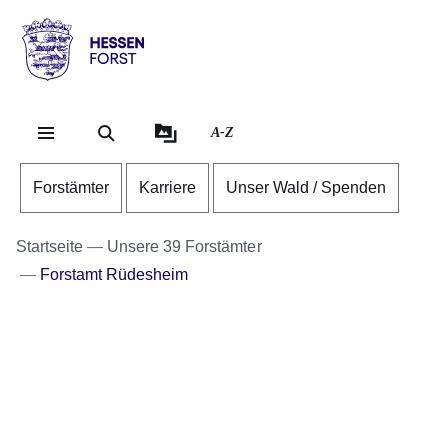
Direkt zum Kopf der S
Direkt zum Inhalt
Direkt zum Fuß der Se
Hessen
-
Forst
A-Z
Forstämter
Karriere
Unser Wald / Spenden
Startseite
Unsere 39 Forstämter
Forstamt Rüdesheim