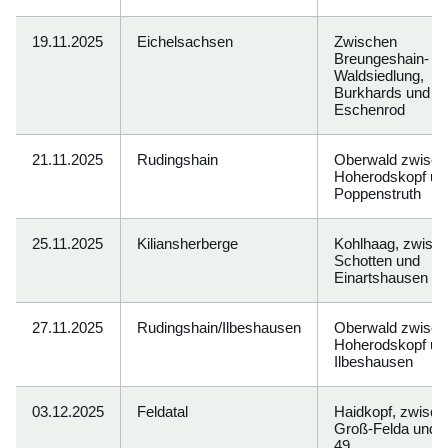
19.11.2025
Eichelsachsen
Zwischen
Breungeshain-
Waldsiedlung,
Burkhards und
Eschenrod
21.11.2025
Rudingshain
Oberwald zwisch
Hoherodskopf un
Poppenstruth
25.11.2025
Kiliansherberge
Kohlhaag, zwisc
Schotten und
Einartshausen
27.11.2025
Rudingshain/Ilbeshausen
Oberwald zwisch
Hoherodskopf un
Ilbeshausen
03.12.2025
Feldatal
Haidkopf, zwisch
Groß-Felda und 
49