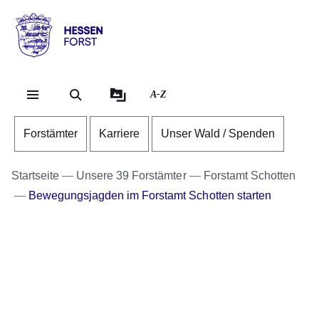
Direkt zum Kopf der Se
Direkt zum Inhalt
Direkt zum Fuß der Sei
Hessen
-
Forst
A-Z
Forstämter
Karriere
Unser Wald / Spenden
Startseite
Unsere 39 Forstämter
Forstamt Schotten
Bewegungsjagden im Forstamt Schotten starten