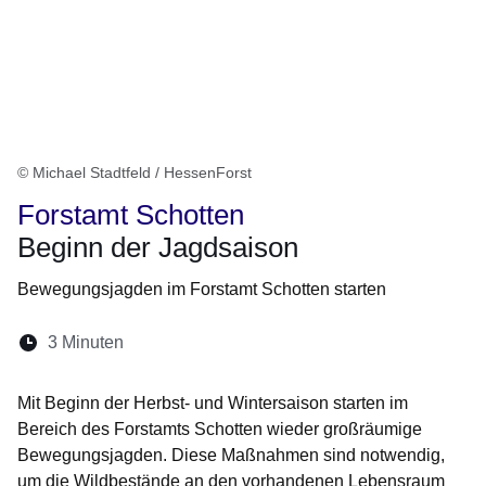
© Michael Stadtfeld / HessenForst
Forstamt Schotten
Beginn der Jagdsaison
Bewegungsjagden im Forstamt Schotten starten
Lesedauer:
3 Minuten
Öffnet sich in einem neuen Fenster
Öffnet sich in einem neuen Fenster
Öffnet sich in einem neuen Fenste
Öffnet sich in einem neuen Fe
Öffnet sich in einem neu
Mit Beginn der Herbst- und Wintersaison starten im
Bereich des Forstamts Schotten wieder großräumige
Bewegungsjagden. Diese Maßnahmen sind notwendig,
um die Wildbestände an den vorhandenen Lebensraum