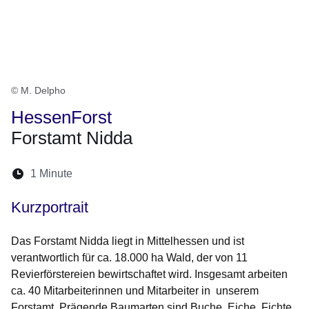
© M. Delpho
HessenForst
Forstamt Nidda
Lesedauer:
1 Minute
Öffnet sich in einem neuen Fenster
Öffnet sich in einem neuen Fenster
Öffnet sich in einem neuen Fenster
Öffnet sich in einem neuen Fen
Öffnet sich in einem neuen
Kurzportrait
Das Forstamt Nidda liegt in Mittelhessen und ist
verantwortlich für ca. 18.000 ha Wald, der von 11
Revierförstereien bewirtschaftet wird. Insgesamt arbeiten
ca. 40 Mitarbeiterinnen und Mitarbeiter in unserem
Forstamt. Prägende Baumarten sind Buche, Eiche, Fichte,