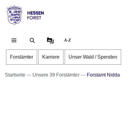
Direkt zum Kopf der S
Direkt zum Inhalt
Direkt zum Fuß der Se
Hessen
-
Forst
A-Z
Forstämter
Karriere
Unser Wald / Spenden
Startseite
Unsere 39 Forstämter
Forstamt Nidda