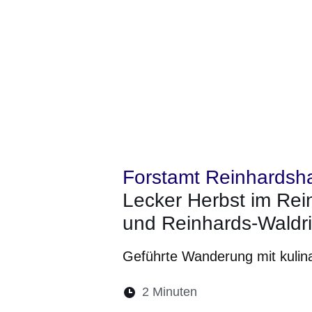
Forstamt Reinhardsh
Lecker Herbst im Rei
und Reinhards-Waldr
Geführte Wanderung mit kulin
Lesedauer:
2 Minuten
Öffnet sich in eine
Öffnet sich in 
Öffnet sic
Öffnet
Ö