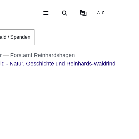
A-Z
eite
ite
ald / Spenden
r
Forstamt Reinhardshagen
d - Natur, Geschichte und Reinhards-Waldrind