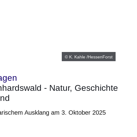
© K. Kahle /HessenForst
agen
nhardswald - Natur, Geschichte
ind
arischem Ausklang am 3. Oktober 2025
m neuen Fenster
einem neuen Fenster
h in einem neuen Fenster
 sich in einem neuen Fenster
ffnet sich in einem neuen Fenster