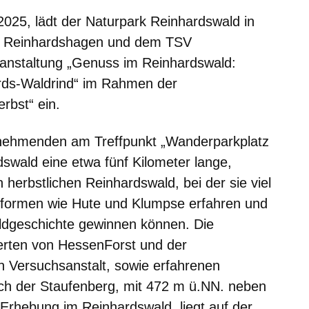
025, lädt der Naturpark Reinhardswald in
t Reinhardshagen und dem TSV
anstaltung „Genuss im Reinhardswald:
rds-Waldrind“ im Rahmen der
rbst“ ein.
ilnehmenden am Treffpunkt „Wanderparkplatz
wald eine etwa fünf Kilometer lange,
herbstlichen Reinhardswald, bei der sie viel
sformen wie Hute und Klumpse erfahren und
aldgeschichte gewinnen können. Die
rten von HessenForst und der
n Versuchsanstalt, sowie erfahrenen
uch der Staufenberg, mit 472 m ü.NN. neben
Erhebung im Reinhardswald, liegt auf der