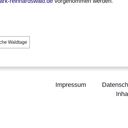
ark-reinhardswald.de
vorgenommen werden.
che Waldtage
Impressum
Datensch
Inha
enForst