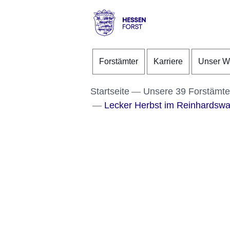
Direkt zum Kopf der S
Direkt zum Inhalt
Direkt zum Fuß der Se
Hessen
-
Forstämter
Karriere
Unser W
Forst
Startseite
Unsere 39 Forstämte
Lecker Herbst im Reinhardswal