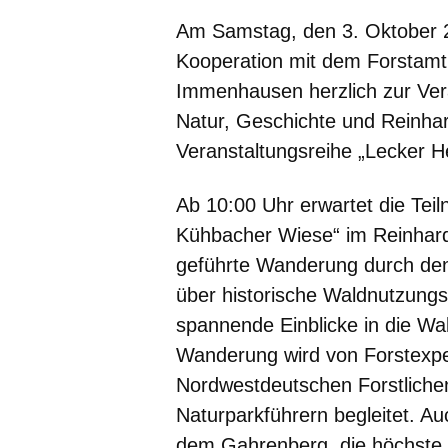
Am Samstag, den 3. Oktober 2
Kooperation mit dem Forstam
Immenhausen herzlich zur Ver
Natur, Geschichte und Reinha
Veranstaltungsreihe „Lecker He
Ab 10:00 Uhr erwartet die Te
Kühbacher Wiese“ im Reinhards
geführte Wanderung durch den 
über historische Waldnutzung
spannende Einblicke in die W
Wanderung wird von Forstexpe
Nordwestdeutschen Forstliche
Naturparkführern begleitet. A
dem Gahrenberg, die höchste 