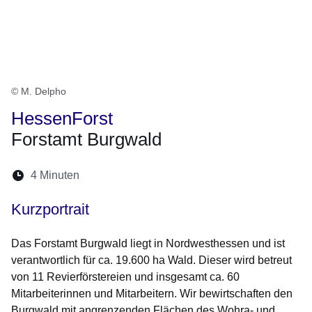
© M. Delpho
HessenForst
Forstamt Burgwald
Lesedauer:
4 Minuten
Öffnet sich in einem neuen Fenster
Öffnet sich in einem neuen Fenster
Öffnet sich in einem neuen Fenste
Öffnet sich in einem neuen Fe
Öffnet sich in einem neu
Kurzportrait
Das Forstamt Burgwald liegt in Nordwesthessen und ist
verantwortlich für ca. 19.600 ha Wald. Dieser wird betreut
von 11 Revierförstereien und insgesamt ca. 60
Mitarbeiterinnen und Mitarbeitern. Wir bewirtschaften den
Burgwald mit angrenzenden Flächen des Wohra- und