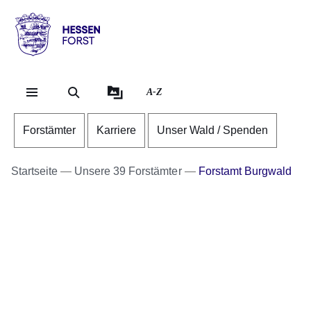
Direkt zum Kopf der S
Direkt zum Inhalt
Direkt zum Fuß der Se
Hessen
-
Forst
A-Z
Forstämter
Karriere
Unser Wald / Spenden
Startseite
Unsere 39 Forstämter
Forstamt Burgwald