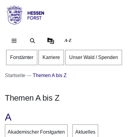
Direkt zum Kopf der Se
Direkt zum Inhalt
Direkt zum Fuß der Sei
Hessen
-
Forst
A-Z
Forstämter
Karriere
Unser Wald / Spenden
Startseite
Themen A bis Z
Themen A bis Z
A
Akademischer Forstgarten
Aktuelles